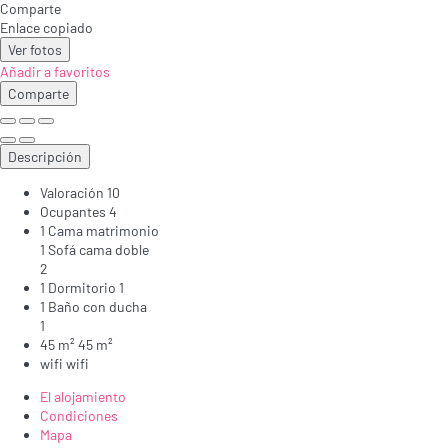
Comparte
Enlace copiado
Ver fotos
Añadir a favoritos
Comparte
Descripción
Valoración
10
Ocupantes
4
1 Cama matrimonio
1 Sofá cama doble
2
1 Dormitorio
1
1 Baño con ducha
1
45 m²
45 m²
wifi
wifi
El alojamiento
Condiciones
Mapa