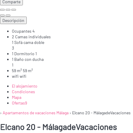
Comparte
Descripción
Ocupantes
4
2 Camas individuales
1 Sofá cama doble
3
1 Dormitorio
1
1 Baño con ducha
1
59 m²
59 m²
wifi
wifi
El alojamiento
Condiciones
Mapa
Ofertas
9
›
Apartamentos de vacaciones Málaga
› Elcano 20 - MálagadeVacaciones
Elcano 20 - MálagadeVacaciones